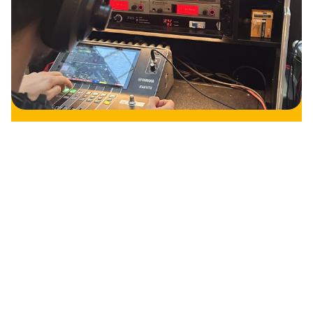
Tijdelijke AV-oplossingen
voor jouw event of congres
Het is één van de spannendste factoren bij
een evenement: de techniek. Zijn de sprekers
te verstaan? Wordt alles goed in beeld
gebracht? Is het licht correct afgesteld?
Onze Verhuurafdeling neemt deze zorg