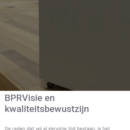
BPRVisie en
kwaliteitsbewustzijn
De reden dat wij al geruime tijd bestaan, is het