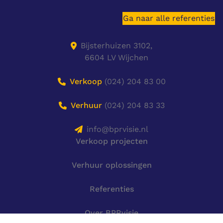
Ga naar alle referenties
Bijsterhuizen 3102,
6604 LV Wijchen
Verkoop
(024) 204 83 00
Verhuur
(024) 204 83 33
info@bprvisie.nl
Verkoop projecten
Verhuur oplossingen
Referenties
Over BPRvisie