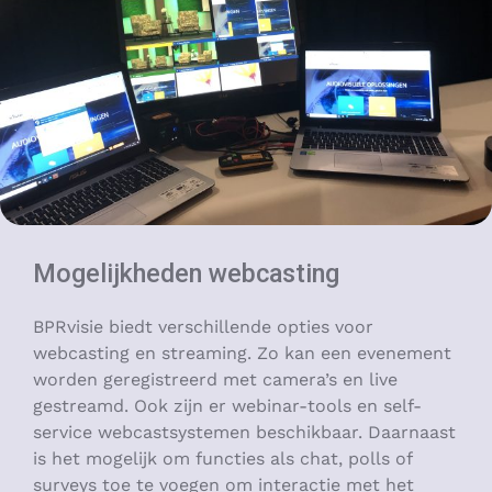
Mogelijkheden webcasting
BPRvisie biedt verschillende opties voor
webcasting en streaming. Zo kan een evenement
worden geregistreerd met camera’s en live
gestreamd. Ook zijn er webinar-tools en self-
service webcastsystemen beschikbaar. Daarnaast
is het mogelijk om functies als chat, polls of
surveys toe te voegen om interactie met het