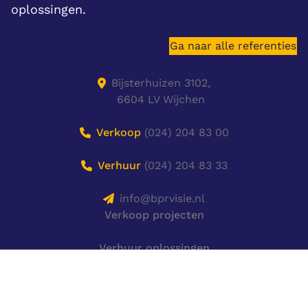
oplossingen.
Ga naar alle referenties
Bijsterhuizen 3102,
6604 LV Wijchen
Verkoop
(024) 204 83 00
Verhuur
(024) 204 83 33
info@bprvisie.nl
Verkoop projecten
Verhuur oplossingen
Referenties