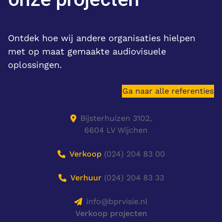
Ontdek hoe wij andere organisaties hielpen
met op maat gemaakte audiovisuele
oplossingen.
Ga naar alle referenties
Bijsterhuizen 3102,
6604 LV Wijchen
Verkoop
(024) 204 83 00
Verhuur
(024) 204 83 33
info@bprvisie.nl
Verkoop projecten