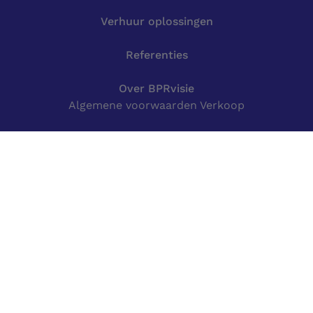
Verhuur oplossingen
Referenties
Over BPRvisie
Algemene voorwaarden Verkoop
Algemene voorwaarden Verhuur
Algemene service voorwaarden