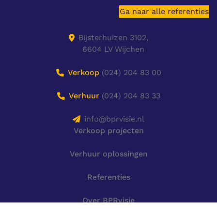
Ga naar alle referenties
Bijsterhuizen 3102,
6604 LV Wijchen
Verkoop
(024) 204 83 00
Verhuur
(024) 204 83 33
info@bprvisie.nl
Verkoop projecten
Verhuur oplossingen
Referenties
Over BPRvisie
Algemene voorwaarden Verkoop