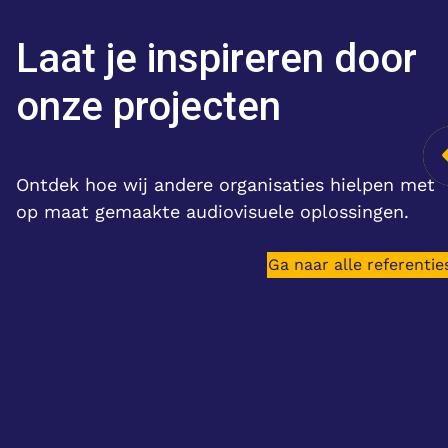
Laat je inspireren door
onze projecten
se –
Klantcase –
te Helmond
Franciscus Gasthuis &
Ontdek hoe wij andere organisaties hielpen met
Vlietland
burgers door het
op maat gemaakte audiovisuele oplossingen.
 van livestreams
Betere overdracht tussen
 met een
artsen door verbinding
Ga naar alle referentie
ng, groeide uit
Digitalisering speelt een
steeds grotere rol binnen
organisaties. Ook…
Lees meer
Lees meer