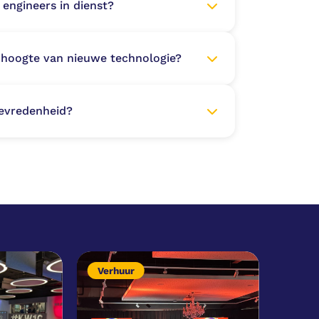
 engineers in dienst?
de hoogte van nieuwe technologie?
tevredenheid?
Verhuur
Verh