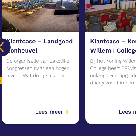
Klantcase – Landgoed
Klantcase – Ko
Zonheuvel
Willem I Colleg
De organisatie van zakelijke
Bij het Koning Wille
congressen naar een hoger
College heeft BPRvis
niveau Wat doe je als je vier…
onlangs een upgrad
s
doorgevoerd in een
Lees meer
Lees 