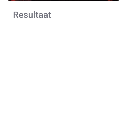
Resultaat
Dankzij de samenwerking met BPRvisie
verlopen de Summits van GamePoint
technisch soepel en professioneel, met
ruimte voor inhoud, beleving en interactie.
Maar ook de techniek voor de feestavond is
compleet afgestemd op de mogelijkheden
van de locatie en de wensen van de klant.
Voor GamePoint betekent dat vertrouwen in
de techniek en een partner die echt
ontzorgt.