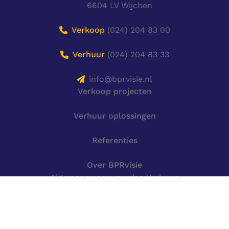
6604 LV Wijchen
Verkoop
(024) 204 83 00
Verhuur
(024) 204 83 33
info@bprvisie.nl
Verkoop projecten
Verhuur oplossingen
Referenties
Over BPRvisie
Algemene voorwaarden Verkoop
Algemene voorwaarden Verhuur
Algemene service voorwaarden