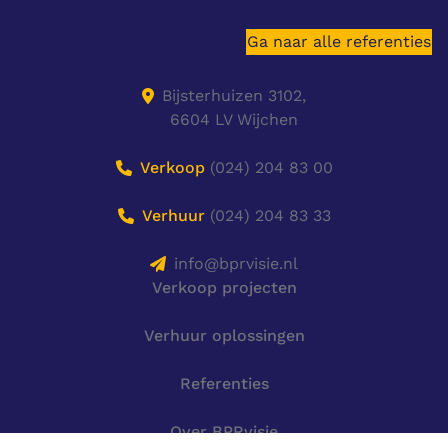
Ga naar alle referenties
Bijsterhuizen 3102,
6604 LV Wijchen
Verkoop
(024) 204 83 00
Verhuur
(024) 204 83 33
info@bprvisie.nl
Verkoop projecten
Verhuur oplossingen
Referenties
Over BPRvisie