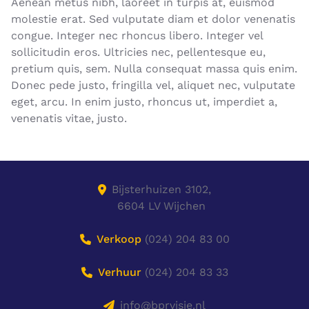
Aenean metus nibh, laoreet in turpis at, euismod
molestie erat. Sed vulputate diam et dolor venenatis
congue. Integer nec rhoncus libero. Integer vel
sollicitudin eros. Ultricies nec, pellentesque eu,
pretium quis, sem. Nulla consequat massa quis enim.
Donec pede justo, fringilla vel, aliquet nec, vulputate
eget, arcu. In enim justo, rhoncus ut, imperdiet a,
venenatis vitae, justo.
Bijsterhuizen 3102,
6604 LV Wijchen
Verkoop
(024) 204 83 00
Verhuur
(024) 204 83 33
info@bprvisie.nl