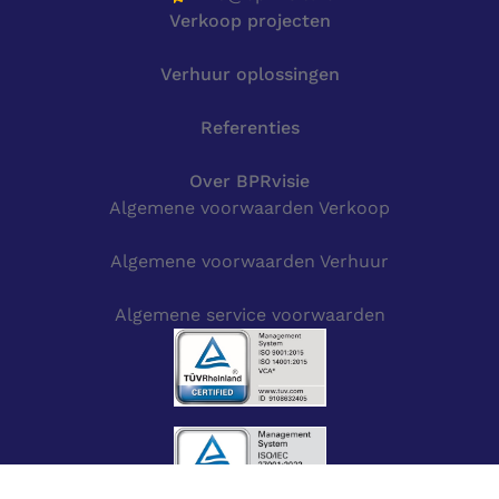
Verkoop projecten
Verhuur oplossingen
Referenties
Over BPRvisie
Algemene voorwaarden Verkoop
Algemene voorwaarden Verhuur
Algemene service voorwaarden