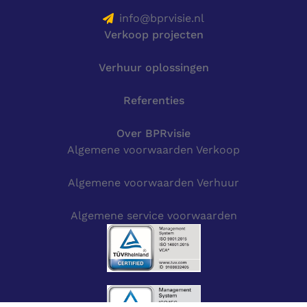
info@bprvisie.nl
Verkoop projecten
Verhuur oplossingen
Referenties
Over BPRvisie
Algemene voorwaarden Verkoop
Algemene voorwaarden Verhuur
Algemene service voorwaarden