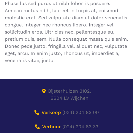
Phasellus sed purus ut nibh lobortis posuere.
Aenean metus nibh, laoreet in turpis at, euismod
molestie erat. Sed vulputate diam et dolor venenatis
congue. Integer nec rhoncus libero. Integer vel
sollicitudin eros. Ultricies nec, pellentesque eu,
pretium quis, sem. Nulla consequat massa quis enim.
Donec pede justo, fringilla vel, aliquet nec, vulputate
eget, arcu. In enim justo, rhoncus ut, imperdiet a,
venenatis vitae, justo.
Bijsterhuizen 3102,
6604 LV Wijchen
Verkoop
(024) 204 83 00
Verhuur
(024) 204 83 33