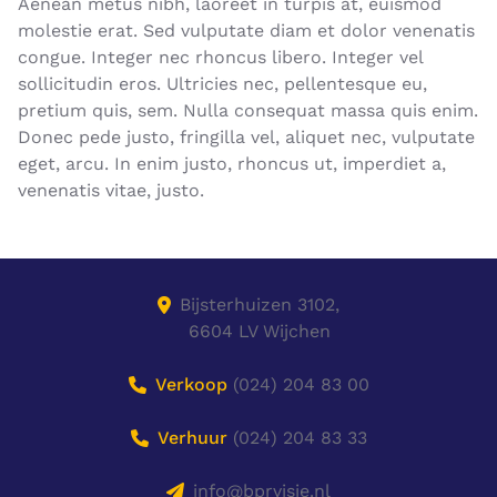
Aenean metus nibh, laoreet in turpis at, euismod
molestie erat. Sed vulputate diam et dolor venenatis
congue. Integer nec rhoncus libero. Integer vel
sollicitudin eros. Ultricies nec, pellentesque eu,
pretium quis, sem. Nulla consequat massa quis enim.
Donec pede justo, fringilla vel, aliquet nec, vulputate
eget, arcu. In enim justo, rhoncus ut, imperdiet a,
venenatis vitae, justo.
Bijsterhuizen 3102,
6604 LV Wijchen
Verkoop
(024) 204 83 00
Verhuur
(024) 204 83 33
info@bprvisie.nl