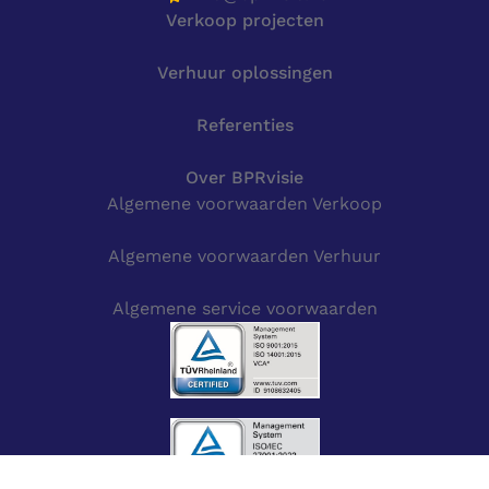
Verkoop projecten
Verhuur oplossingen
Referenties
Over BPRvisie
Algemene voorwaarden Verkoop
Algemene voorwaarden Verhuur
Algemene service voorwaarden