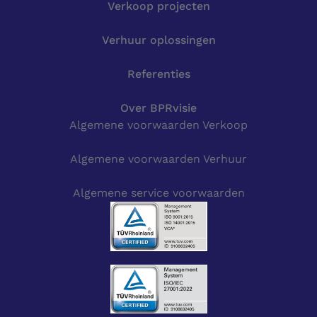
Verkoop projecten
Verhuur oplossingen
Referenties
Over BPRvisie
Algemene voorwaarden Verkoop
Algemene voorwaarden Verhuur
Algemene service voorwaarden