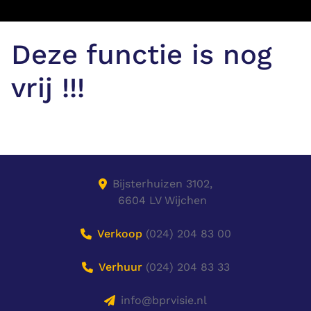
Deze functie is nog
vrij !!!
Bijsterhuizen 3102,
6604 LV Wijchen
Verkoop
(024) 204 83 00
Verhuur
(024) 204 83 33
info@bprvisie.nl