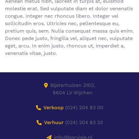
Aenean metus nibh, laoreet in turpis at, euismod
molestie erat. Sed vulputate diam et dolor venenatis
congue. Integer nec rhoncus libero. Integer vel
sollicitudin eros. Ultricies nec, pellentesque eu,
pretium quis, sem. Nulla consequat massa quis enim.
Donec pede justo, fringilla vel, aliquet nec, vulputate
eget, arcu. In enim justo, rhoncus ut, imperdiet a,
venenatis vitae, justo.
Bijsterhuizen 3102,
6604 LV Wijchen
Verkoop
(024) 204 83 00
Verhuur
(024) 204 83 33
info@bprvisie.nl