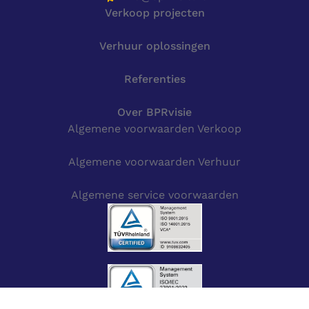
Verkoop projecten
Verhuur oplossingen
Referenties
Over BPRvisie
Algemene voorwaarden Verkoop
Algemene voorwaarden Verhuur
Algemene service voorwaarden